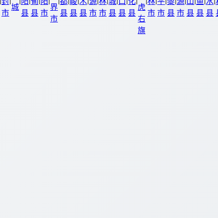
|
|
|
|
|
|
|
|
|
|
|
|
|
|
|
|
|
|
|
|
|
|
|
封
阳
甸
阳
都
峻
木
源
林
城
口
化
林
平
黎
源
山
鱼
水
城
界
虎
市
县
县
市
县
县
县
市
市
县
县
县
市
市
县
市
县
县
县
市
右
旗