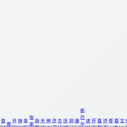
新
张
巴
登
开
施
阜
商
天
神
济
吉
庆
洞
通
虎
开
嘉
济
苍
嘉
文
晋
家
尔