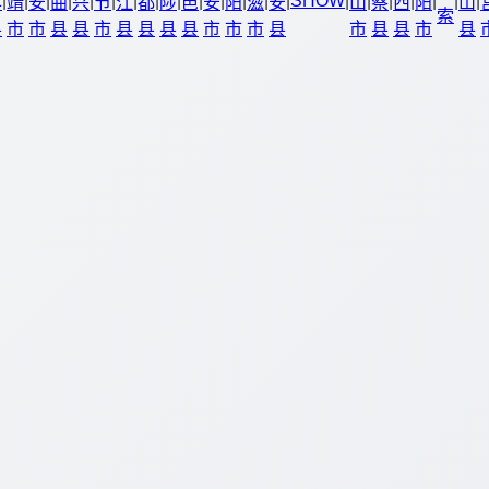
|
|
|
|
|
|
|
|
|
|
|
|
|
|
SHOW
|
|
|
|
|
|
|
丰
靖
安
曲
兴
节
江
都
陟
邑
安
阳
滋
安
山
察
西
阳
山
索
县
市
市
县
县
市
县
县
县
县
市
市
市
县
市
县
县
市
县