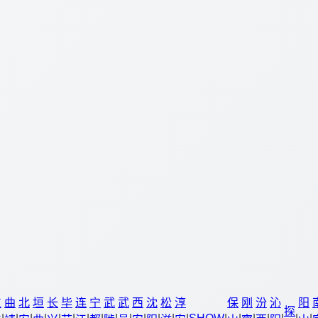
东
曲
北
垣
长
毕
连
宁
武
武
西
沈
松
淳
保
刚
汾
沁
阳
探